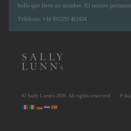
bollo que lleva su nombre. El museo permanece 
Teléfono: +44 (01225) 461634
© Sally Lunn's 2026. All rights reserved.
FAQ