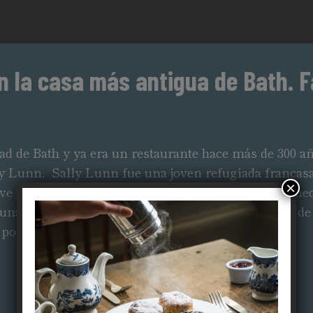
 en la casa más antigua de Bath.
dad de Bath y ya era un restaurante hace más de 300 
lly Lunn. Sally Lunn fue una joven refugiada francasa
×
rve durante el día un menú basado en el famoso pane
s una velada con excelente comida británica a la luz de
 por Sally.