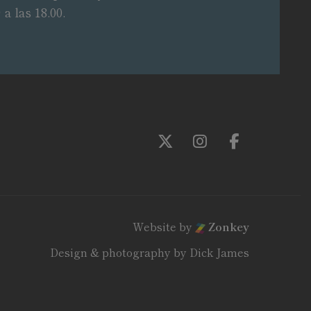
a las 18.00.
Follow us on Twitter
Follow us on In
Follow us 
Website by
Zonkey
Design & photography by Dick James