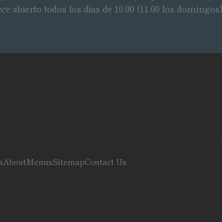
abierto todos los días de 10.00 (11.00 los domingos) 
s
About
Menus
Sitemap
Contact Us